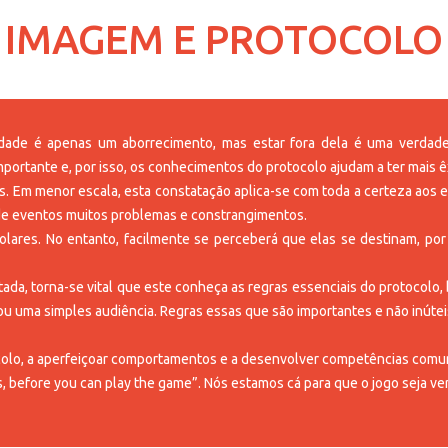
IMAGEM E PROTOCOLO
edade é apenas um aborrecimento, mas estar fora dela é uma verdadei
portante e, por isso, os conhecimentos do protocolo ajudam a ter mais êx
s. Em menor escala, esta constatação aplica-se com toda a certeza aos ev
 de eventos muitos problemas e constrangimentos.
olares. No entanto, facilmente se perceberá que elas se destinam, por j
itada, torna-se vital que este conheça as regras essenciais do protocol
u uma simples audiência. Regras essas que são importantes e não inútei
rotocolo, a aperfeiçoar comportamentos e a desenvolver competências com
 before you can play the game”. Nós estamos cá para que o jogo seja ven