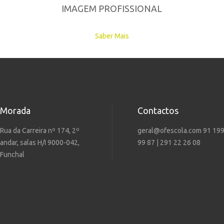
IMAGEM PROFISSIONAL
Saber Mais
Morada
Contactos
Rua da Carreira nº 174, 2º
geral@ofescola.com 91 19
andar, salas H/I 9000-042,
99 87 | 291 22 26 08
Funchal