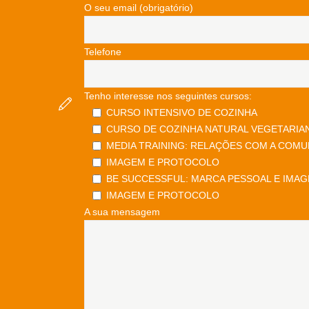
O seu email (obrigatório)
Telefone
Tenho interesse nos seguintes cursos:
CURSO INTENSIVO DE COZINHA
CURSO DE COZINHA NATURAL VEGETARIA
MEDIA TRAINING: RELAÇÕES COM A COMU
IMAGEM E PROTOCOLO
BE SUCCESSFUL: MARCA PESSOAL E IMAG
IMAGEM E PROTOCOLO
A sua mensagem