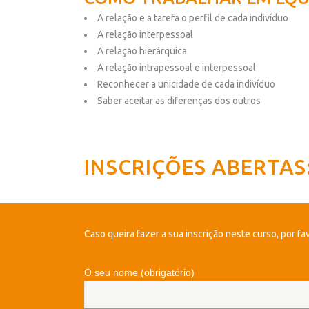
A relação e a tarefa o perfil de cada indivíduo
A relação interpessoal
A relação hierárquica
A relação intrapessoal e interpessoal
Reconhecer a unicidade de cada indivíduo
Saber aceitar as diferenças dos outros
INSCRIÇÕES ABERTAS
Caso queira fazer a sua inscrição neste curso, por f
O seu nome (obrigatório)