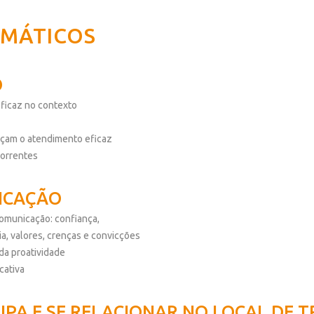
MÁTICOS
O
ficaz no contexto
eçam o atendimento eficaz
correntes
ICAÇÃO
comunicação: confiança,
a, valores, crenças e convicções
da proatividade
cativa
PA E SE RELACIONAR NO LOCAL DE 