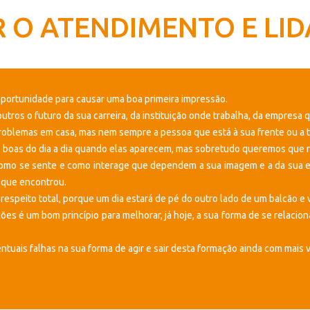
IR O ATENDIMENTO E L
portunidade para causar uma boa primeira impressão.
ros o futuro da sua carreira, da instituição onde trabalha, da empresa 
blemas em casa, mas nem sempre a pessoa que está à sua frente ou a tra
s boas do dia a dia quando elas aparecem, mas sobretudo queremos que
como se sente e como interage que dependem a sua imagem e a da sua e
 que encontrou.
speito total, porque um dia estará de pé do outro lado de um balcão e v
es é um bom princípio para melhorar, já hoje, a sua forma de se relacio
ntuais falhas na sua forma de agir e sair desta formação ainda com mais 